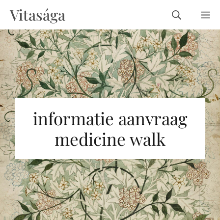
Ga
Vitasága
m
naar
de
inhoud
informatie aanvraag
medicine walk