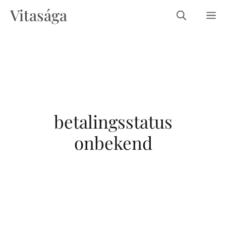
Ga
Vitasága
m
naar
de
inhoud
betalingsstatus
onbekend